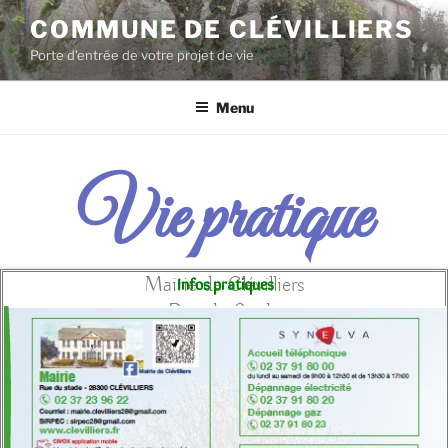
COMMUNE DE CLÉVILLIERS
Porte d'entrée de votre projet de vie
Menu
Vie pratique
Infos pratiques
Mairie de Clévilliers
Rue du Stade
28300 CLÉVILLIERS
Tél :
02.37.23.96.22