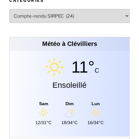
CATÉGORIES
Météo à Clévilliers
11°
C
Ensoleillé
Sam
Dim
Lun
12/31°C
18/34°C
16/34°C