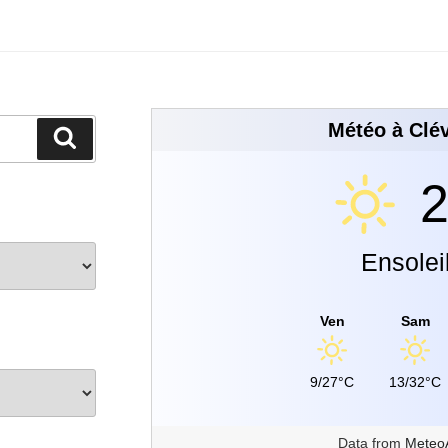
Météo à Clév
2
Ensolei
Ven
Sam
9/27°C
13/32°C
Data from
Meteo