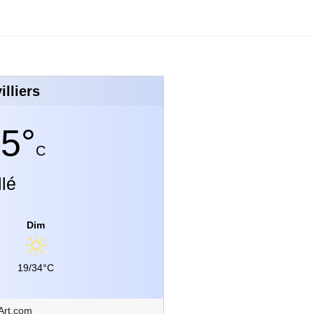
illiers
5°
C
llé
Dim
19/34°C
Art.com