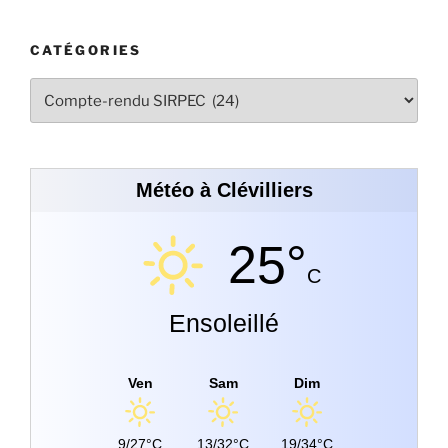
CATÉGORIES
Météo à Clévilliers
25°
C
Ensoleillé
Ven
Sam
Dim
9/27°C
13/32°C
19/34°C