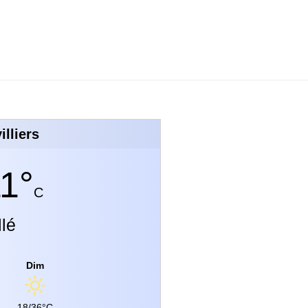
illiers
1°
C
llé
Dim
18/36°C