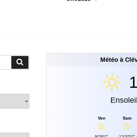
Météo à Clév
1
Ensolei
Ven
Sam
9/28°C
12/32°C