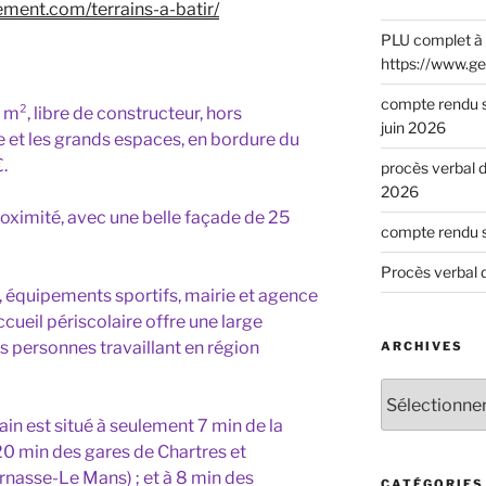
ment.com/terrains-a-batir/
PLU complet à 
https://www.ge
compte rendu s
 m², libre de constructeur, hors
juin 2026
ne et les grands espaces, en bordure du
€.
procès verbal d
2026
proximité, avec une belle façade de 25
compte rendu s
Procès verbal 
, équipements sportifs, mairie et agence
ccueil périscolaire offre une large
es personnes travaillant en région
ARCHIVES
ain est situé à seulement 7 min de la
 20 min des gares de Chartres et
nasse-Le Mans) ; et à 8 min des
CATÉGORIES