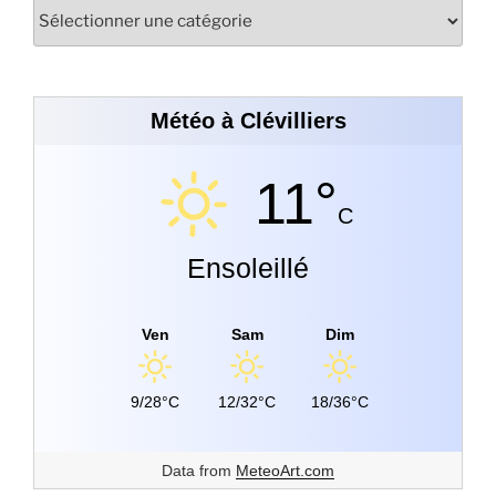
Météo à Clévilliers
11°
C
Ensoleillé
Ven
Sam
Dim
9/28°C
12/32°C
18/36°C
Data from
MeteoArt.com