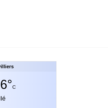
illiers
6°
C
llé