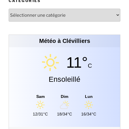
CATÉGORIES
Météo à Clévilliers
11°
C
Ensoleillé
Sam
Dim
Lun
12/31°C
18/34°C
16/34°C