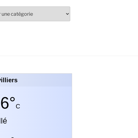
illiers
6°
C
llé