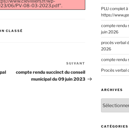
ps://www.clevilliers.fr/wp-
023/06/PV-08-03-2023.pdf".
PLU complet à 
https://www.ge
compte rendu s
ON CLASSÉ
juin 2026
procès verbal d
2026
compte rendu s
SUIVANT
Procès verbal 
pal
compte rendu succinct du conseil
municipal du 09 juin 2023
ARCHIVES
CATÉGORIES