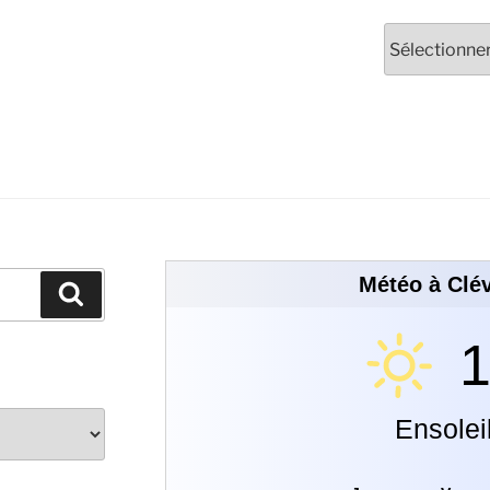
Météo à Clév
1
Ensolei