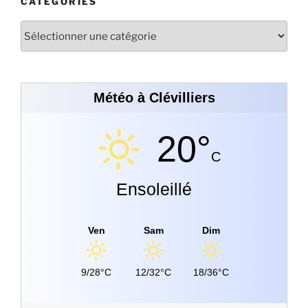
CATÉGORIES
Météo à Clévilliers
20°
C
Ensoleillé
Ven
Sam
Dim
9/28°C
12/32°C
18/36°C