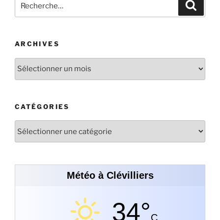
ARCHIVES
CATÉGORIES
Météo à Clévilliers
34°
C